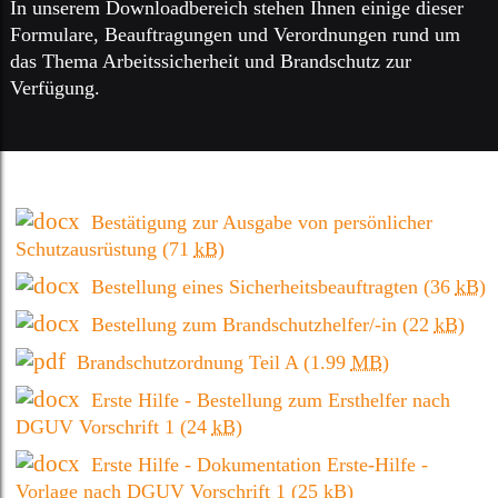
In unserem Downloadbereich stehen Ihnen einige dieser
Formulare, Beauftragungen und Verordnungen rund um
das Thema Arbeitssicherheit und Brandschutz zur
Verfügung.
Bestätigung zur Ausgabe von persönlicher
Schutzausrüstung
(71
kB
)
Bestellung eines Sicherheitsbeauftragten
(36
kB
)
Bestellung zum Brandschutzhelfer/-in
(22
kB
)
Brandschutzordnung Teil A
(1.99
MB
)
Erste Hilfe - Bestellung zum Ersthelfer nach
DGUV Vorschrift 1
(24
kB
)
Erste Hilfe - Dokumentation Erste-Hilfe -
Vorlage nach DGUV Vorschrift 1
(25
kB
)