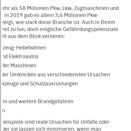
mehr als 58 Millionen Pkw, Lkw, Zugmaschinen und
, in 2019 gab es allein 3,6 Millionen Pkw-
eigt, wie stark diese Branche ist. Auch in Ihrem
r viel zu tun, doch mögliche Gefährdungspotenziale
icht aus dem Blick verlieren:
fahrzeug-Hebebühnen
und Elektroautos
g der Maschinen
 oder Umknicken aus verschiedensten Ursachen
rkzeuge und Schutzausrüstungen
gen und weitere Brandgefahren
en
beispiele sind reale Ursachen für Unfälle oder
aber sie lassen sich minimieren, wenn man