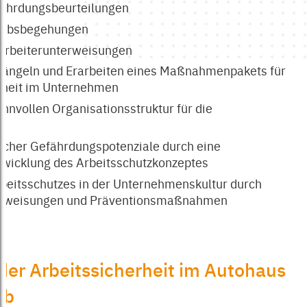
fährdungsbeurteilungen
iebsbegehungen
tarbeiterunterweisungen
Mängeln und Erarbeiten eines Maßnahmenpakets für
rheit im Unternehmen
innvollen Organisationsstruktur für die
cher Gefährdungspotenziale durch eine
ntwicklung des Arbeitsschutzkonzeptes
rbeitsschutzes in der Unternehmenskultur durch
erweisungen und Präventionsmaßnahmen
er Arbeitssicherheit im Autohaus
eb