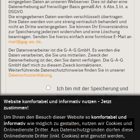
eingegeben Daten an unseren Webserver. Dies ist daher eine
Datenerhebung auf freiwilliger Basis gemäß Art. 6 Abs.1 lit. a
DSGVO.
Die eingegebenen Daten werden verschlüsselt übertragen.
Ihre Daten werden von uns streng vertraulich behandelt und
nicht an Dritte weitergegeben. Sie können Ihr Einverständnis
zur Speicherung jederzeit widerrufen und eine Löschung
beantragen. Senden Sie hierzu einfach eine formlose E-Mail an
mail@gag-asi.de
.
Der Datenverarbeiter ist die G-A-G GmbH. Es werden die
Daten verarbeitet, die Sie uns mitteilen. Zweck der
Datenerhebung ist der, den Sie damit verfolgen. Die G-A-G
GmbH darf mich zu diesem Zweck kontaktieren.
Weiterführende Datenschutzhinweise finden Sie in unserer
Datenschutzerklärung
.
Ich bin mit der Speicherung und
Verarbeitung meiner Daten
Website komfortabel und informativ nutzen - Jetzt
einverstanden.
*
zustimmen!
komfortabel und
Um Ihnen den Besuch dieser Website so
informativ
wie möglich zu gestalten, nutzen wir Cookies und
Onlinedienste Dritter. Aus Datenschutzgründen dürfen diese
Onlinedienste Dritter (inkl. Cookies) erst genutzt werden,