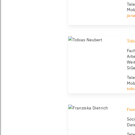
Tel
Mob
jana
Tobi
Fach
Arbe
Wei
SiG
Tel
Mob
tob
Fran
Soc
Dat
Tel