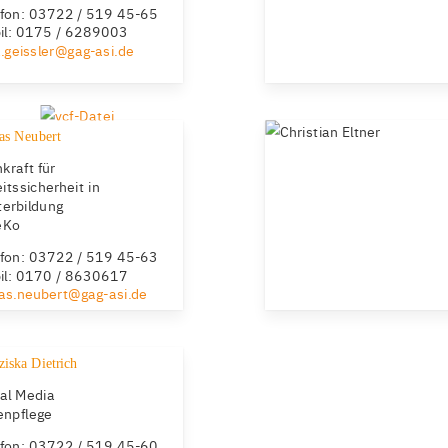
efon: 03722 / 519 45-65
il: 0175 / 6289003
.geissler@gag-asi.de
as Neubert
kraft für
itssicherheit in
terbildung
eKo
efon: 03722 / 519 45-63
il: 0170 / 8630617
ias.neubert@gag-asi.de
ziska Dietrich
ial Media
enpflege
efon: 03722 / 519 45-60