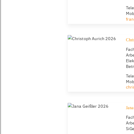
Tel
Mob
fra
Chri
Fach
Arbe
Elek
Bet
Tel
Mob
chr
Jana
Fach
Arbe
SiG