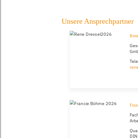
Unsere Ansprechpartner
René
Ges
Gm
Tel
ren
Fran
Fach
Arbe
Qual
DIN