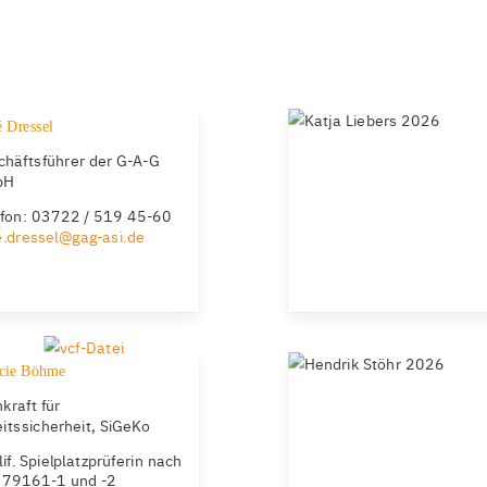
 Dressel
chäftsführer der G-A-G
bH
efon: 03722 / 519 45-60
e.dressel@gag-asi.de
cie Böhme
kraft für
itssicherheit, SiGeKo
if. Spielplatzprüferin nach
 79161-1 und -2