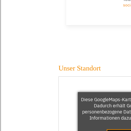
soc
Unser Standort
Diese GoogleMaps-Karte 
Dadurch erhält G
personenbezogene Date
Informationen dazu