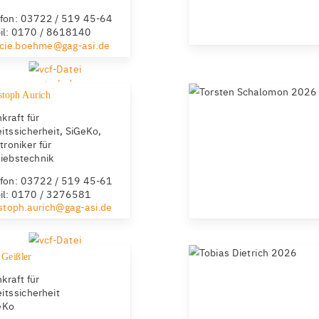
efon: 03722 / 519 45-64
il: 0170 / 8618140‬
ncie.boehme@gag-asi.de
stoph Aurich
kraft für
itssicherheit, SiGeKo,
troniker für
riebstechnik
efon: 03722 / 519 45-61
il: 0170 / 3276581‬
istoph.aurich@gag-asi.de
 Geißler
kraft für
itssicherheit
eKo