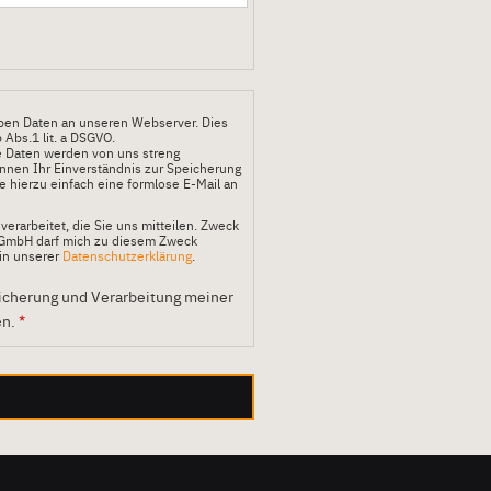
geben Daten an unseren Webserver. Dies
6 Abs.1 lit. a DSGVO.
e Daten werden von uns streng
können Ihr Einverständnis zur Speicherung
 hierzu einfach eine formlose E-Mail an
erarbeitet, die Sie uns mitteilen. Zweck
G GmbH darf mich zu diesem Zweck
 in unserer
Datenschutzerklärung
.
eicherung und Verarbeitung meiner
en.
*