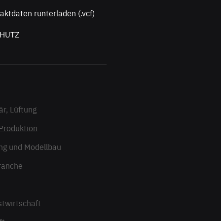
tdaten runterladen (.vcf)
HUTZ
är, Lüftung
 Produktion
ng und Modellbau
ranche
stwirtschaft