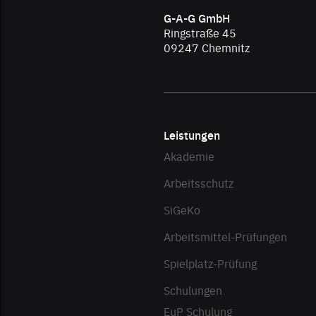
G-A-G GmbH
Ringstraße 45
09247
Chemnitz
Leistungen
Akademie
Arbeitsschutz
SiGeKo
Arbeitsmittel-Prüfungen
Spielplatz-Prüfung
Schulungen
EuP Schulung